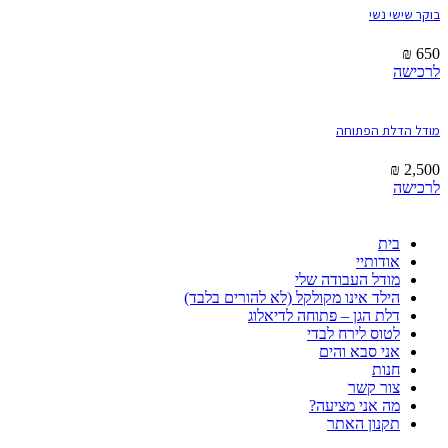
בוקר שישי נשי
₪
650
לרכישה
מודל הדלת הפתוחה
₪
2,500
לרכישה
בית
אודותיי
מודל העבודה שלי
הילד אינו מקולקל (לא להורים בלבד)
דלת הגן – פתוחה לדיאלוג
לטוס לירח לבדי
אני סבא והים
חנות
צור קשר
מה אני מציעה?
תקנון האתר