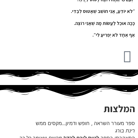
״לֹא יוֹדֵעַ
,
אֲנִי חוֹשֵׁב שֶׁאָטוּס לְבַדִּי
.
כָּכָה אוּכַל לַעֲשׂוֹת מָה שֶׁאֲנִי רוֹצֶה
.
אַף אֶחָד לֹא יַפְרִיעַ לִי״
.
המלצות
ספר מעורר השראה , חופש ודמיון...מקסים ממש
רינת בורג