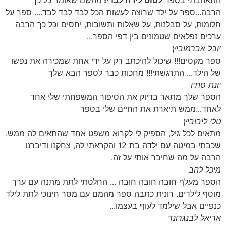
התאהבתי בספר
לטוס לירח לבדי!
מהשם שאומר כל כך
הרבה...ספר על ילד שרוצה לעשות הכל לבד לבד לבד.... ספר על
חלומות, על סבלנות, על שאלות ותשובות, יחסים וכל כך הרבה
ערכים נפלאים שטמונים בין דפי הספר...
יובל אברמוביץ
ספר מקסים!!! שיכול להיכתב רק על ידי אחת שמכירה את נפשו
של הילד... התרגשתי!!! מחכות כבר לספר הבא שלך
יונת סתיו
הספר שלך מתאר בדיוק את הסיפור המשפחתי שלי אחד
לאחד...ממש תיארת את החיים שלי בספר
טלי ליבוביץ
מתאים לכל גיל, הספיק לי לקרוא משפט אחד שהתאים לה ממש.
שכבתי במיטה עם ילדה בת 12 והקראתי לה, צחקנו ודיברנו
הרבה על מה שחיבר אותי על זה.
מיכל להב
הספר מעלף חובה חובה חובה ... החלטתי לתת מתנה עם ערך
מוסף לילדים. רונית כתבה ספר מהמם עם מסר חינוכי לתת לילד
כנפיים אבל שילמד לעוף בעצמו...
אריאל לבנגרונד