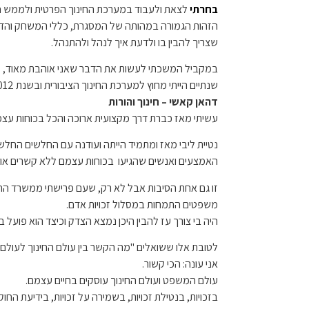
בחרתי
לצאת ולעבוד במערכת החינוך הפרטית ולממש חל
הזהות הגמורה במהותה של המסגרת, כללי המשחק והדינ
שצריך להבין בו ולדעת איך לנהל ולהתנהל.
במקביל המשכתי לעשות את הדבר שאני אוהבת מאוד, ל
שנתיים הייתי מחוץ למערכת החינוך הציבורית ובשנת 2012 פתחתי את העסק שלי שנקרא
דהאן קאשי – חינוך והורות
עשיתי מאז כברת דרך מקצועית ארוכה והכל בכוחות עצמי
נטיית ליבי מאז ומתמיד הייתה ועודנה עם החלשים החל
האמצעים ואנשים שהגיעו
בכוחות עצמם ללא קשרים או 
זו גם אחת הסיבות אבל לא רק, שעם פרישתי ממשרד החינוך
משפטים התמחות במסלול זכויות אדם.
היה בי צורך עז להבין היכן נמצא הצדק וכיצד הוא פועל ב
לטובת אלו ששואלים "מה הקשר בין עולם החינוך לעול
אני עונה: הכי קשור.
עולם המשפט ועולם החינוך עוסקים בחיים עצמם.
בזכויות, בנטילת זכויות, בשמירה על זכויות, בידיעת החוק 