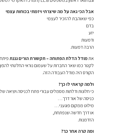
וגם תואר ראשון במשפטים LL.B (המרכז האקדמי למשפט ועסקים ברמת גן)
אבל הכי גאה על מה שיצרתי ויזמתי בכוחות עצמי
כפי שאוהבת להזכיר לעצמי
בדם
יזע
ודמעות
הרבה דמעות.
את
מודל
הדלת הפתוחה – תקשורת הורים גננת
פיתחת
לקטר כמו שאר החברות על שעמום נוראי החלטתי להפוך 
הקורס היה מודל העבודה הזה.
ולמה קראתי לו כך?
כי חלונות ודלתות מסמלים עבורי פתח לכניסה ויציאה של
כניסה של אור דרך…
מילוט ממקום פוגעני…
או דרך חדשה שנפתחת,
הזדמנות.
ומה קרה אחר כך?