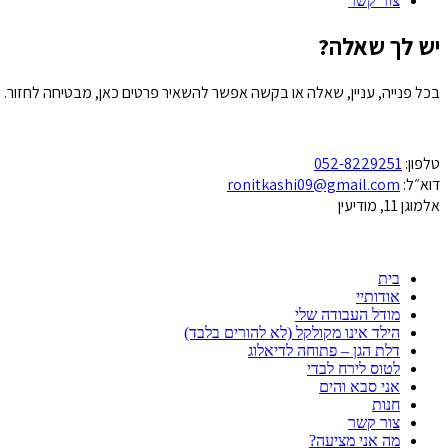
צור קשר
יש לך שאלה?
בכל פנייה, עניין, שאלה או בקשה אפשר להשאיר פרטים כאן, מבטיחה לחזור.
טלפון:
052-8229251
דוא״ל:
ronitkashi09@gmail.com
אלמוגן 11, מודיעין
בית
אודותיי
מודל העבודה שלי
הילד אינו מקולקל (לא להורים בלבד)
דלת הגן – פתוחה לדיאלוג
לטוס לירח לבדי
אני סבא והים
חנות
צור קשר
מה אני מציעה?