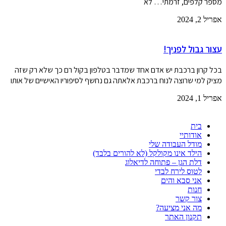
מספר קלפים, זרמתי… לא
אפריל 2, 2024
עצור גבול לפניך!
בכל קרון ברכבת יש אדם אחד שמדבר בטלפון בקול רם כך שלא רק שזה
מציק למי שרוצה לנוח ברכבת אלאתה גם נחשף לסיפוריו האישיים של אותו
אפריל 1, 2024
בית
אודותיי
מודל העבודה שלי
הילד אינו מקולקל (לא להורים בלבד)
דלת הגן – פתוחה לדיאלוג
לטוס לירח לבדי
אני סבא והים
חנות
צור קשר
מה אני מציעה?
תקנון האתר