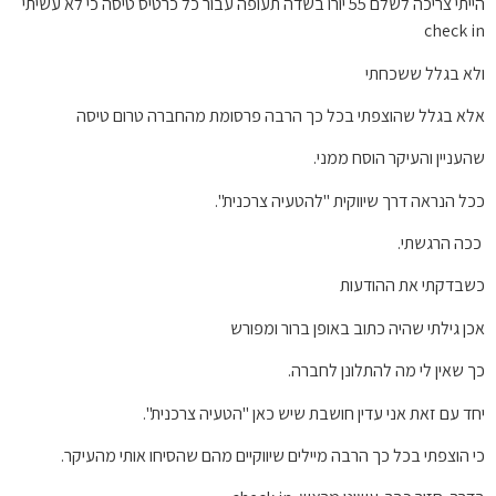
הייתי צריכה לשלם 55 יורו בשדה תעופה עבור כל כרטיס טיסה כי לא עשיתי
check in
ולא בגלל ששכחתי
אלא בגלל שהוצפתי בכל כך הרבה פרסומת מהחברה טרום טיסה
שהעניין והעיקר הוסח ממני.
ככל הנראה דרך שיווקית "להטעיה צרכנית".
ככה הרגשתי.
כשבדקתי את ההודעות
אכן גילתי שהיה כתוב באופן ברור ומפורש
כך שאין לי מה להתלונן לחברה.
יחד עם זאת אני עדין חושבת שיש כאן "הטעיה צרכנית".
כי הוצפתי בכל כך הרבה מיילים שיווקיים מהם שהסיחו אותי מהעיקר.