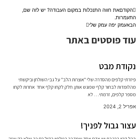
הקודם
את חווה התנכלות במקום העבודה? יש לזה שם,
התעמרות.
הבא
עמק יפה עמק שלי
עוד פוסטים באתר
נקודת מבט
פיזרתי קלפים מהסדרה שלי "אוצרות הלב" על גבי השולחן וביקשתי
מהלומדות לבחור קלף שפוגש אותן. חלק לקחו קלף אחד אחרות לקחו
מספר קלפים, זרמתי… לא
אפריל 2, 2024
עצור גבול לפניך!
בכל קרון ברכבת יש אדם אחד שמדבר בטלפון בקול רם כך שלא רק שזה