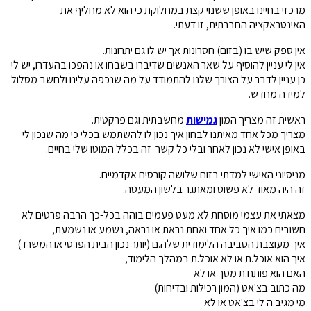
מרכזי בחיינו באופן ששנוי קצת במחלוקת כי הוא לא מחליף את
האינטראקציה החברתית, זו דעתי.
אין ספק שיש בו (בזום) חסרונות אך יש לו גם יתרונות.
אין לי עניין להוסיף על שאר האנשים שדיברו בשבחו או נהפכו בהעדרו, יש לי
כן עניין לדבר על הצורך שלנו להתמודד על מה שנכפה עלינו ולחשב מסלול
למידה מחדש.
ראשית זה מצריך המון
גמישות
מחשבתית וגם פרקטית.
מצריך מכל אחד מאיתנו לבחון איך נכון לו להשתמש בכלי כי מה שנכון לי
באופן אישי לא נכון לאחר ובלי כל קשר זה בכלל המוטו שלי בחיים.
מניסיוני האישי למדתי בזום שלושה קורסים אקדמיים.
זה היה מאוד לא פשוט ומאתגר בלשון המעטה.
מצאתי את עצמי מוסחת לא מעט פעמים בוהה בכל-כך הרבה פרטים לא
חשובים כמו איך כל אחד ואחת נראת או נראה, נשמע או נשמעת,
איך מעוצבת הסביבה הלימודית שלה.ם (יותר נכון הבית הפרטי או המשרד)
איך הוא אוכל.ת או לא אוכל.ת במהלך הלימוד,
האם הוא פותח.ת מסך או לא
מה כתוב בצ'אט (המון רכילות ובדיחות)
מי מגיב.ה לי בצ'אט או לא