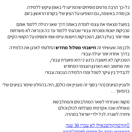
כל-כך הרבה פרטים מסיחים שהפריעו לי באופן עיקש ללמידה.
וכן מודה באשמה, גם השפיעו על הציון שלי בקורס הראשון בזום.
בפועל מצאתי את עצמי לומדת באותה דרך שאני רגילה ללמוד אותם
טכניקות ישנות ומוכרות עבורי שנהגתי ללמוד עד כה וכנראה לא משרתות
אותי יותר בעידן הזום, הטכניקות הישנות עייפו אותי והוסיפו על הקושי הקיים.
ולכן מה שעשיתי זה
חישבתי מסלול מחדש
החלטתי לארגן את הלמידה
בדרך אחרת יותר יעילה עבורי.
הטכניקה לא חשובה כרגע כי היא מיועדת עבורי,
מה שחשוב הוא הארגון העצמי המחודש
להבדיל בין עיקר לטפל ומהי הלמידה הנכונה עבורי.
ולעניין הציונים (הרי בסוף זה מעניין את כולם), היה בהחלט שיפור בציונים שלי
בהמשך…
מקווה שעזרתי לשאר המתלבטים והמתלבטות
מאחלת שנה אקדמית מוצלחת לכולן וכולם
וחזרה לשגרה לכל ילדי ישראל במהרה.
קודם
הקודם
כאילו לא עברו 30 שנה
הבא
בואו נדבר על מרחבי למידה
הבא