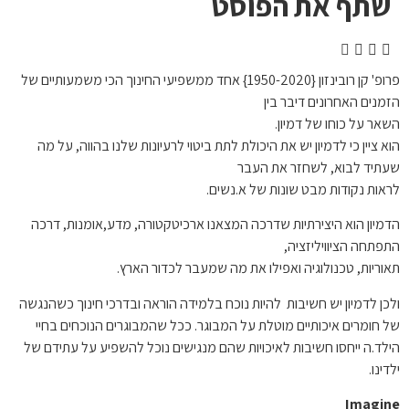
שתף את הפוסט
פרופ' קן רובינזון {1950-2020} אחד ממשפיעי החינוך הכי משמעותיים של
הזמנים האחרונים דיבר בין
השאר על כוחו של דמיון.
הוא ציין כי לדמיון יש את היכולת לתת ביטוי לרעיונות שלנו בהווה, על מה
שעתיד לבוא, לשחזר את העבר
לראות נקודות מבט שונות של א.נשים.
הדמיון הוא היצירתיות שדרכה המצאנו ארכיטקטורה, מדע,אומנות, דרכה
התפתחה הציוויליזציה,
תאוריות, טכנולוגיה ואפילו את מה שמעבר לכדור הארץ.
ולכן לדמיון יש חשיבות להיות נוכח בלמידה הוראה ובדרכי חינוך כשהנגשה
של חומרים איכותיים מוטלת על המבוגר. ככל שהמבוגרים הנוכחים בחיי
הילד.ה ייחסו חשיבות לאיכויות שהם מנגישים נוכל להשפיע על עתידם של
ילדינו.
Imagine