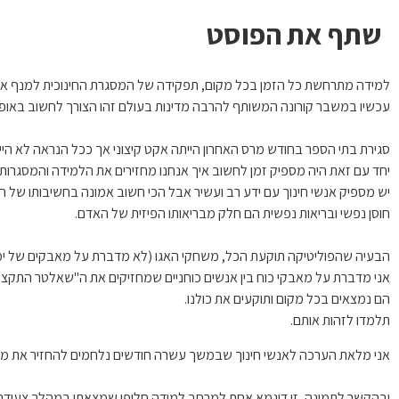
שתף את הפוסט
למידה מתרחשת כל הזמן בכל מקום, תפקידה של המסגרת החינוכית למנף או
עכשיו במשבר קורונה המשותף להרבה מדינות בעולם זהו הצורך לחשוב באופן י
סגירת בתי הספר בחודש מרס האחרון הייתה אקט קיצוני אך ככל הנראה לא היי
יחד עם זאת היה מספיק זמן לחשוב איך אנחנו מחזירים את הלמידה והמסגרות 
יש מספיק אנשי חינוך עם ידע רב ועשיר אבל הכי חשוב אמונה בחשיבותו של ה
חוסן נפשי ובריאות נפשית הם חלק מבריאותו הפיזית של האדם.
הבעיה שהפוליטיקה תוקעת הכל, משחקי האגו (לא מדברת על מאבקים של ימי
אני מדברת על מאבקי כוח בין אנשים כוחניים שמחזיקים את ה"שאלטר התקצי
הם נמצאים בכל מקום ותוקעים את כולנו.
תלמדו לזהות אותם.
אני מלאת הערכה לאנשי חינוך שבמשך עשרה חודשים נלחמים להחזיר את מע
ובהקשר לתמונה, זו דוגמא אחת למרחב למידה חלופי שמצאתי במהלך צעידת ה