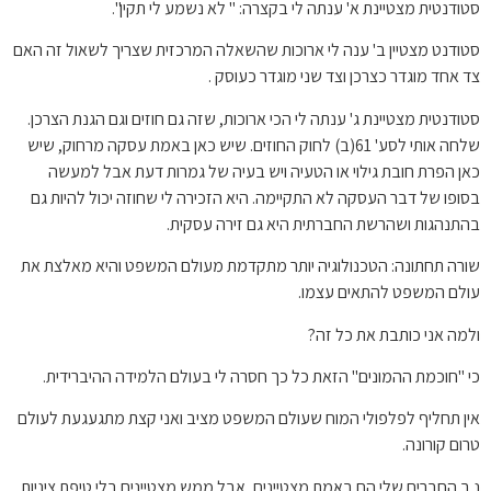
סטודנטית מצטיינת א' ענתה לי בקצרה: " לא נשמע לי תקין".
סטודנט מצטיין ב' ענה לי ארוכות שהשאלה המרכזית שצריך לשאול זה האם
צד אחד מוגדר כצרכן וצד שני מוגדר כעוסק .
סטודנטית מצטיינת ג' ענתה לי הכי ארוכות, שזה גם חוזים וגם הגנת הצרכן.
שלחה אותי לסע' 61(ב) לחוק החוזים. שיש כאן באמת עסקה מרחוק, שיש
כאן הפרת חובת גילוי או הטעיה ויש בעיה של גמרות דעת אבל למעשה
בסופו של דבר העסקה לא התקיימה. היא הזכירה לי שחוזה יכול להיות גם
בהתנהגות ושהרשת החברתית היא גם זירה עסקית.
שורה תחתונה: הטכנולוגיה יותר מתקדמת מעולם המשפט והיא מאלצת את
עולם המשפט להתאים עצמו.
ולמה אני כותבת את כל זה?
כי "חוכמת ההמונים" הזאת כל כך חסרה לי בעולם הלמידה ההיברידית.
אין תחליף לפלפולי המוח שעולם המשפט מציב ואני קצת מתגעגעת לעולם
טרום קורונה.
נ.ב החברים שלי הם באמת מצטיינים, אבל ממש מצטיינים בלי טיפת ציניות.