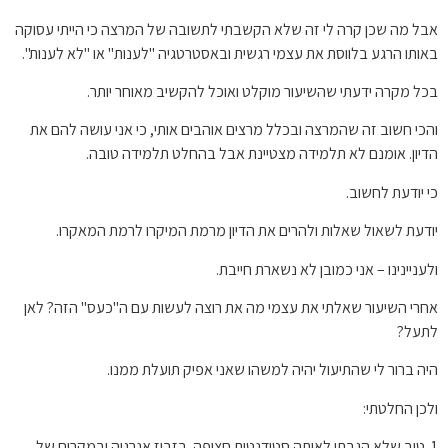
אבל מה שכן קרה לי זה שלא הקשבתי לתשובה של המרצה כי הייתי עסוקה
באותו הרגע בלווסת את עצמי רגשית ובאסטרטגיה "לענות" או "לא לענות".
בכל מקרה ידעתי שהשיעור מוקלט ואוכל להקשיב מאוחר יותר.
והכי חשוב זה שהמרצה ובכלל מרצים אוהבים אותי, כי אני עושה להם את
הדיון. אומנם לא תלמידה מצטיינת אבל בהחלט תלמידה טובה.
כי יודעת לחשוב.
יודעת לשאול שאלות ולהרים את הדיון מרמת המיקרו לרמת המאקרו.
ולעניינינו – אני כמובן לא נשארת חייבת.
אחרי השיעור שאלתי את עצמי מה את רוצה לעשות עם ה"כעס" הזה? לאן
לתעל?
היה ברור לי שהתיעול יהיה למשהו שאני אפיק תועלת ממנו.
ולכן החלטתי:
1. טוב שלא הגבתי לאותה סטודנטית חצופה. בזבוז אנרגיה ובמקרים של